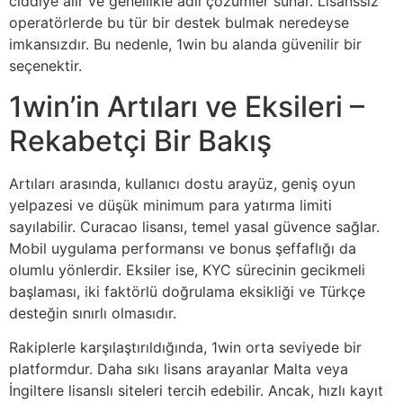
ciddiye alır ve genellikle adil çözümler sunar. Lisanssız
operatörlerde bu tür bir destek bulmak neredeyse
imkansızdır. Bu nedenle, 1win bu alanda güvenilir bir
seçenektir.
1win’in Artıları ve Eksileri –
Rekabetçi Bir Bakış
Artıları arasında, kullanıcı dostu arayüz, geniş oyun
yelpazesi ve düşük minimum para yatırma limiti
sayılabilir. Curacao lisansı, temel yasal güvence sağlar.
Mobil uygulama performansı ve bonus şeffaflığı da
olumlu yönlerdir. Eksiler ise, KYC sürecinin gecikmeli
başlaması, iki faktörlü doğrulama eksikliği ve Türkçe
desteğin sınırlı olmasıdır.
Rakiplerle karşılaştırıldığında, 1win orta seviyede bir
platformdur. Daha sıkı lisans arayanlar Malta veya
İngiltere lisanslı siteleri tercih edebilir. Ancak, hızlı kayıt