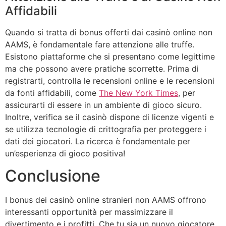
Affidabili
Quando si tratta di bonus offerti dai casinò online non
AAMS, è fondamentale fare attenzione alle truffe.
Esistono piattaforme che si presentano come legittime
ma che possono avere pratiche scorrette. Prima di
registrarti, controlla le recensioni online e le recensioni
da fonti affidabili, come
The New York Times
, per
assicurarti di essere in un ambiente di gioco sicuro.
Inoltre, verifica se il casinò dispone di licenze vigenti e
se utilizza tecnologie di crittografia per proteggere i
dati dei giocatori. La ricerca è fondamentale per
un’esperienza di gioco positiva!
Conclusione
I bonus dei casinò online stranieri non AAMS offrono
interessanti opportunità per massimizzare il
divertimento e i profitti. Che tu sia un nuovo giocatore