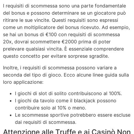
I requisiti di scommessa sono una parte fondamentale
del bonus e possono determinare se un giocatore può
ritirare le sue vincite. Questi requisiti sono espressi
come un moltiplicatore del bonus ricevuto. Ad esempio,
se hai un bonus di €100 con requisiti di scommessa
20x, dovrai scommettere €2000 prima di poter
prelevare qualsiasi vincita. È essenziale comprendere
questo concetto per evitare sorprese sgradite.
Inoltre, i requisiti di scommessa possono variare a
seconda del tipo di gioco. Ecco alcune linee guida sulla
loro applicazione:
I giochi di slot di solito contribuiscono al 100%.
I giochi da tavolo come il blackjack possono
contribuire solo al 10% o meno.
Le scommesse sportive potrebbero essere escluse
dai requisiti di scommessa.
Attenzione alle Truffe e ai Casinò Non