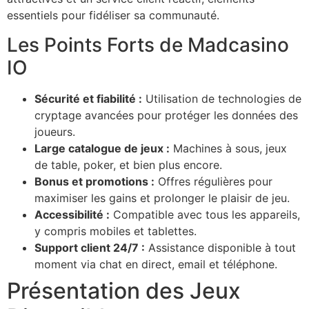
essentiels pour fidéliser sa communauté.
Les Points Forts de Madcasino
IO
Sécurité et fiabilité :
Utilisation de technologies de
cryptage avancées pour protéger les données des
joueurs.
Large catalogue de jeux :
Machines à sous, jeux
de table, poker, et bien plus encore.
Bonus et promotions :
Offres régulières pour
maximiser les gains et prolonger le plaisir de jeu.
Accessibilité :
Compatible avec tous les appareils,
y compris mobiles et tablettes.
Support client 24/7 :
Assistance disponible à tout
moment via chat en direct, email et téléphone.
Présentation des Jeux