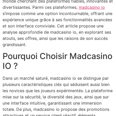
monde cherchant des plateformes fiables, innovantes et
divertissantes. Parmi ces plateformes,
madcasino io
s’impose comme une option incontournable, offrant une
expérience unique grâce à ses fonctionnalités avancées
et son interface conviviale. Cet article propose une
analyse approfondie de madcasino io, en explorant ses
atouts, ses offres, ainsi que les raisons de son succès
grandissant.
Pourquoi Choisir Madcasino
IO ?
Dans un marché saturé, madcasino io se distingue par
plusieurs caractéristiques clés qui séduisent aussi bien
les novices que les joueurs expérimentés. La plateforme
mise sur la sécurité, la diversité des jeux, ainsi que sur
une interface intuitive, garantissant une immersion
totale. De plus, madcasino io propose des promotions
attractives et un service client réactif, éléments