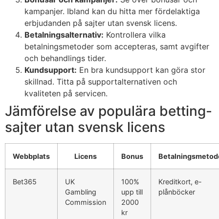
kampanjer. Ibland kan du hitta mer fördelaktiga
erbjudanden på sajter utan svensk licens.
Betalningsalternativ:
Kontrollera vilka
betalningsmetoder som accepteras, samt avgifter
och behandlings tider.
Kundsupport:
En bra kundsupport kan göra stor
skillnad. Titta på supportalternativen och
kvaliteten på servicen.
Jämförelse av populära betting-
sajter utan svensk licens
Webbplats
Licens
Bonus
Betalningsmetod
Bet365
UK
100%
Kreditkort, e-
Gambling
upp till
plånböcker
Commission
2000
kr