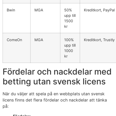
Bwin
MGA
50%
Kreditkort, PayPal
upp till
1500
kr
ComeOn
MGA
100%
Kreditkort, Trustly
upp till
1000
kr
Fördelar och nackdelar med
betting utan svensk licens
När du väljer att spela på en webbplats utan svensk
licens finns det flera fördelar och nackdelar att tänka
på: