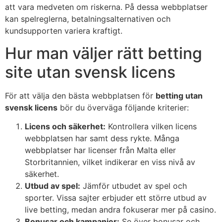
att vara medveten om riskerna. På dessa webbplatser
kan spelreglerna, betalningsalternativen och
kundsupporten variera kraftigt.
Hur man väljer rätt betting
site utan svensk licens
För att välja den bästa webbplatsen för
betting utan
svensk licens
bör du överväga följande kriterier:
Licens och säkerhet:
Kontrollera vilken licens
webbplatsen har samt dess rykte. Många
webbplatser har licenser från Malta eller
Storbritannien, vilket indikerar en viss nivå av
säkerhet.
Utbud av spel:
Jämför utbudet av spel och
sporter. Vissa sajter erbjuder ett större utbud av
live betting, medan andra fokuserar mer på casino.
Bonusar och kampanjer:
Se över bonusar och