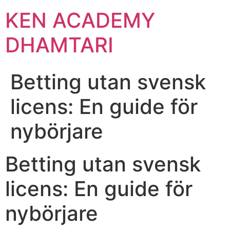
KEN ACADEMY
DHAMTARI
Betting utan svensk
licens: En guide för
nybörjare
Betting utan svensk
licens: En guide för
nybörjare