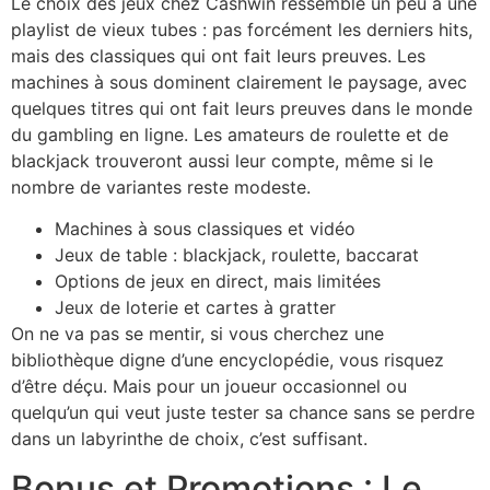
Le choix des jeux chez Cashwin ressemble un peu à une
playlist de vieux tubes : pas forcément les derniers hits,
mais des classiques qui ont fait leurs preuves. Les
machines à sous dominent clairement le paysage, avec
quelques titres qui ont fait leurs preuves dans le monde
du gambling en ligne. Les amateurs de roulette et de
blackjack trouveront aussi leur compte, même si le
nombre de variantes reste modeste.
Machines à sous classiques et vidéo
Jeux de table : blackjack, roulette, baccarat
Options de jeux en direct, mais limitées
Jeux de loterie et cartes à gratter
On ne va pas se mentir, si vous cherchez une
bibliothèque digne d’une encyclopédie, vous risquez
d’être déçu. Mais pour un joueur occasionnel ou
quelqu’un qui veut juste tester sa chance sans se perdre
dans un labyrinthe de choix, c’est suffisant.
Bonus et Promotions : Le