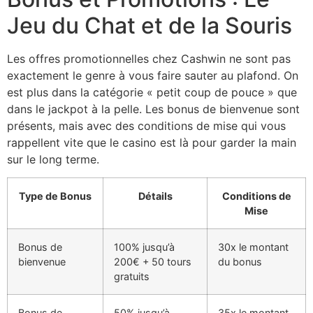
Jeu du Chat et de la Souris
Les offres promotionnelles chez Cashwin ne sont pas
exactement le genre à vous faire sauter au plafond. On
est plus dans la catégorie « petit coup de pouce » que
dans le jackpot à la pelle. Les bonus de bienvenue sont
présents, mais avec des conditions de mise qui vous
rappellent vite que le casino est là pour garder la main
sur le long terme.
Type de Bonus
Détails
Conditions de
Mise
Bonus de
100% jusqu’à
30x le montant
bienvenue
200€ + 50 tours
du bonus
gratuits
Bonus de
50% jusqu’à
35x le montant