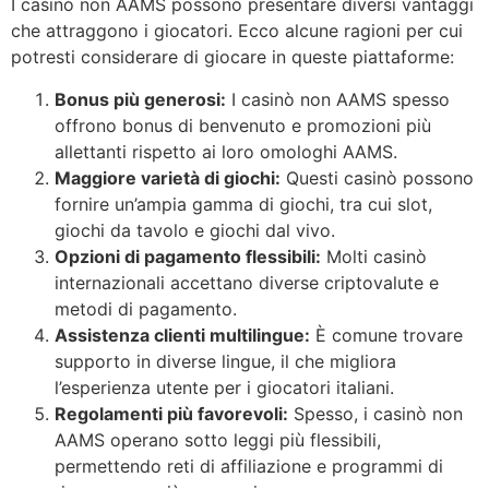
I casinò non AAMS possono presentare diversi vantaggi
che attraggono i giocatori. Ecco alcune ragioni per cui
potresti considerare di giocare in queste piattaforme:
Bonus più generosi:
I casinò non AAMS spesso
offrono bonus di benvenuto e promozioni più
allettanti rispetto ai loro omologhi AAMS.
Maggiore varietà di giochi:
Questi casinò possono
fornire un’ampia gamma di giochi, tra cui slot,
giochi da tavolo e giochi dal vivo.
Opzioni di pagamento flessibili:
Molti casinò
internazionali accettano diverse criptovalute e
metodi di pagamento.
Assistenza clienti multilingue:
È comune trovare
supporto in diverse lingue, il che migliora
l’esperienza utente per i giocatori italiani.
Regolamenti più favorevoli:
Spesso, i casinò non
AAMS operano sotto leggi più flessibili,
permettendo reti di affiliazione e programmi di