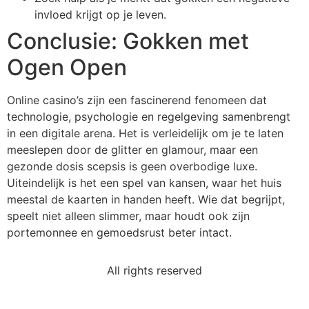
invloed krijgt op je leven.
Conclusie: Gokken met
Ogen Open
Online casino’s zijn een fascinerend fenomeen dat
technologie, psychologie en regelgeving samenbrengt
in een digitale arena. Het is verleidelijk om je te laten
meeslepen door de glitter en glamour, maar een
gezonde dosis scepsis is geen overbodige luxe.
Uiteindelijk is het een spel van kansen, waar het huis
meestal de kaarten in handen heeft. Wie dat begrijpt,
speelt niet alleen slimmer, maar houdt ook zijn
portemonnee en gemoedsrust beter intact.
All rights reserved