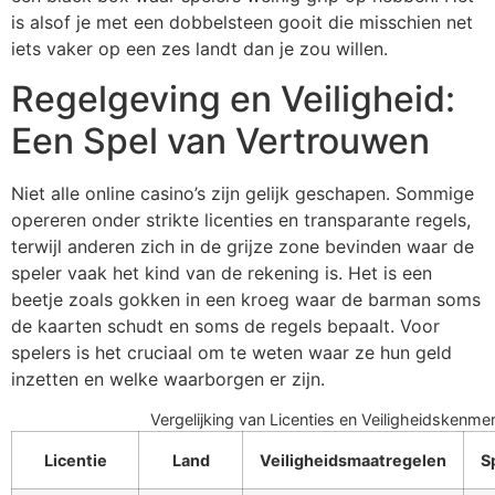
is alsof je met een dobbelsteen gooit die misschien net
iets vaker op een zes landt dan je zou willen.
Regelgeving en Veiligheid:
Een Spel van Vertrouwen
Niet alle online casino’s zijn gelijk geschapen. Sommige
opereren onder strikte licenties en transparante regels,
terwijl anderen zich in de grijze zone bevinden waar de
speler vaak het kind van de rekening is. Het is een
beetje zoals gokken in een kroeg waar de barman soms
de kaarten schudt en soms de regels bepaalt. Voor
spelers is het cruciaal om te weten waar ze hun geld
inzetten en welke waarborgen er zijn.
Vergelijking van Licenties en Veiligheidskenme
Licentie
Land
Veiligheidsmaatregelen
S