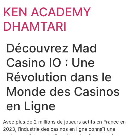
KEN ACADEMY
DHAMTARI
Découvrez Mad
Casino IO : Une
Révolution dans le
Monde des Casinos
en Ligne
Avec plus de 2 millions de joueurs actifs en France en
2023, l’industrie des casinos en ligne connaît une