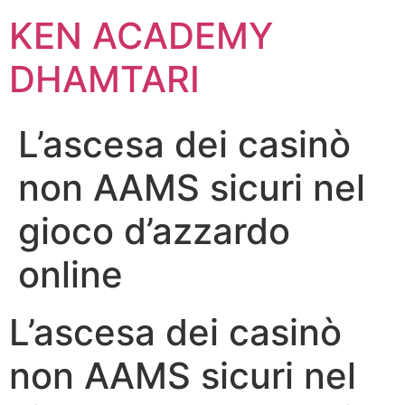
KEN ACADEMY
DHAMTARI
L’ascesa dei casinò
non AAMS sicuri nel
gioco d’azzardo
online
L’ascesa dei casinò
non AAMS sicuri nel