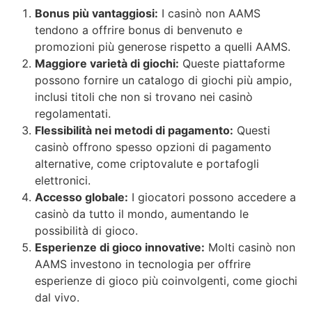
Bonus più vantaggiosi:
I casinò non AAMS
tendono a offrire bonus di benvenuto e
promozioni più generose rispetto a quelli AAMS.
Maggiore varietà di giochi:
Queste piattaforme
possono fornire un catalogo di giochi più ampio,
inclusi titoli che non si trovano nei casinò
regolamentati.
Flessibilità nei metodi di pagamento:
Questi
casinò offrono spesso opzioni di pagamento
alternative, come criptovalute e portafogli
elettronici.
Accesso globale:
I giocatori possono accedere a
casinò da tutto il mondo, aumentando le
possibilità di gioco.
Esperienze di gioco innovative:
Molti casinò non
AAMS investono in tecnologia per offrire
esperienze di gioco più coinvolgenti, come giochi
dal vivo.