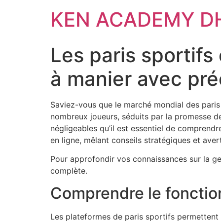
KEN ACADEMY D
Les paris sportifs
à manier avec pré
Saviez-vous que le marché mondial des paris s
nombreux joueurs, séduits par la promesse de 
négligeables qu’il est essentiel de comprendr
en ligne, mêlant conseils stratégiques et ave
Pour approfondir vos connaissances sur la ges
complète.
Comprendre le fonction
Les plateformes de paris sportifs permettent 