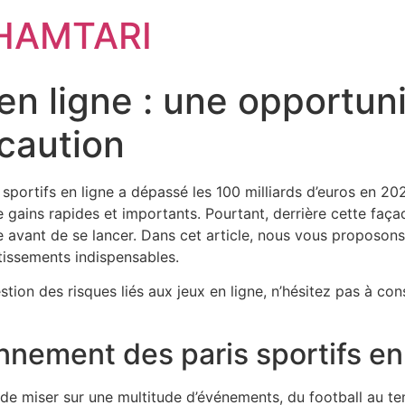
HAMTARI
 en ligne : une opportun
caution
portifs en ligne a dépassé les 100 milliards d’euros en 202
gains rapides et importants. Pourtant, derrière cette faça
e avant de se lancer. Dans cet article, nous vous proposon
rtissements indispensables.
tion des risques liés aux jeux en ligne, n’hésitez pas à con
nement des paris sportifs en
de miser sur une multitude d’événements, du football au ten