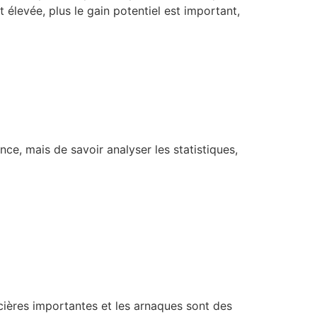
t élevée, plus le gain potentiel est important,
ce, mais de savoir analyser les statistiques,
ncières importantes et les arnaques sont des