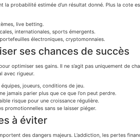
 la probabilité estimée d’un résultat donné. Plus la cote es
èmes, live betting.
ales, internationales, sports émergents.
portefeuilles électroniques, cryptomonnaies.
iser ses chances de succès
r optimiser ses gains. Il ne s’agit pas uniquement de chan
l avec rigueur.
 équipes, joueurs, conditions de jeu.
ne jamais parier plus que ce que l’on peut perdre.
faible risque pour une croissance régulière.
es promotionnelles sans se laisser piéger.
es à éviter
omportent des dangers majeurs. L’addiction, les pertes fina