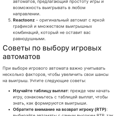
автоматов, предлагающий простоту игры и
возможность выигрывать в любом
направлении.
Reactoonz
– оригинальный автомат с яркой
графикой и множеством выигрышных
комбинаций, который не оставит вас
равнодушными.
Советы по выбору игровых
автоматов
При выборе игрового автомата важно учитывать
несколько факторов, чтобы увеличить свои шансы
на выигрыш. Учтите следующие советы:
Изучайте таблицу выплат
: прежде чем начать
игру, ознакомьтесь с таблицей выплат, чтобы
знать, как формируются выигрыши.
Обратите внимание на возврат игроку (RTP)
:
выбирайте автоматы с самым высоким RTP, так