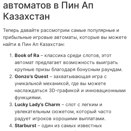
автоматов в Пин Ап
Казахстан
Теперь давайте рассмотрим самые популярные и
прибыльные игровые автоматы, которые вы можете
найти в Пин Ап Казахстан:
Book of Ra
– классика среди слотов, этот
автомат предлагает возможность выиграть
крупные призы благодаря бонусным раундам.
Gonzo’s Quest
– захватывающая игра с
уникальной механикой, где вы можете
наслаждаться 3D-графикой и инновационными
функциями.
Lucky Lady’s Charm
– слот с легким и
увлекательным сюжетом, который часто
радует игроков хорошими выплатами.
Starburst
– один из самых известных