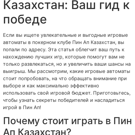
Казахстан: Ваш гид к
победе
Если вы ищете увлекательные и выгодные игровые
автоматы в покерном клубе Пин Ап Казахстан, вы
попали по адресу. Эта статья облегчит ваш путь к
нахождению лучших игр, которые помогут вам не
только развлекаться, но и увеличить ваши шансы на
выигрыш. Мы рассмотрим, какие игровые автоматы
стоит попробовать, на что обращать внимание при
выборе и как максимально эффективно
использовать свой игровой бюджет. Приготовьтесь,
чтобы узнать секреты победителей и насладиться
игрой в Пин Ап!
Почему стоит играть в Пин
Ап Казахстан?