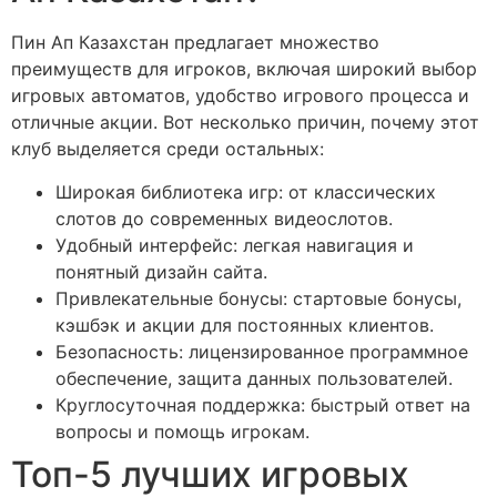
Пин Ап Казахстан предлагает множество
преимуществ для игроков, включая широкий выбор
игровых автоматов, удобство игрового процесса и
отличные акции. Вот несколько причин, почему этот
клуб выделяется среди остальных:
Широкая библиотека игр: от классических
слотов до современных видеослотов.
Удобный интерфейс: легкая навигация и
понятный дизайн сайта.
Привлекательные бонусы: стартовые бонусы,
кэшбэк и акции для постоянных клиентов.
Безопасность: лицензированное программное
обеспечение, защита данных пользователей.
Круглосуточная поддержка: быстрый ответ на
вопросы и помощь игрокам.
Топ-5 лучших игровых