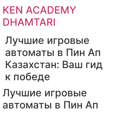
KEN ACADEMY
DHAMTARI
Лучшие игровые
автоматы в Пин Ап
Казахстан: Ваш гид
к победе
Лучшие игровые
автоматы в Пин Ап