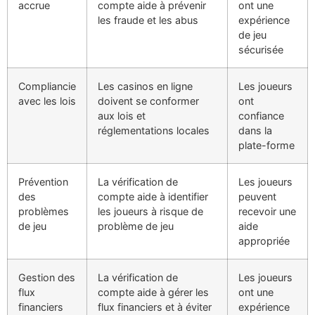
accrue
compte aide à prévenir
ont une
les fraude et les abus
expérience
de jeu
sécurisée
Compliancie
Les casinos en ligne
Les joueurs
avec les lois
doivent se conformer
ont
aux lois et
confiance
réglementations locales
dans la
plate-forme
Prévention
La vérification de
Les joueurs
des
compte aide à identifier
peuvent
problèmes
les joueurs à risque de
recevoir une
de jeu
problème de jeu
aide
appropriée
Gestion des
La vérification de
Les joueurs
flux
compte aide à gérer les
ont une
financiers
flux financiers et à éviter
expérience