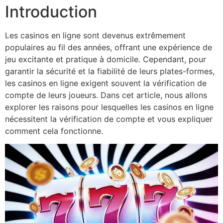
Introduction
Les casinos en ligne sont devenus extrêmement
populaires au fil des années, offrant une expérience de
jeu excitante et pratique à domicile. Cependant, pour
garantir la sécurité et la fiabilité de leurs plates-formes,
les casinos en ligne exigent souvent la vérification de
compte de leurs joueurs. Dans cet article, nous allons
explorer les raisons pour lesquelles les casinos en ligne
nécessitent la vérification de compte et vous expliquer
comment cela fonctionne.