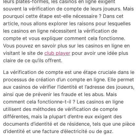
leurs plates-formes, les casinos en ligne exigent
souvent la vérification de compte de leurs joueurs. Mais
pourquoi cette étape est-elle nécessaire ? Dans cet
article, nous allons explorer les raisons pour lesquelles
les casinos en ligne nécessitent la vérification de
compte et vous expliquer comment cela fonctionne.
Vous pouvez en savoir plus sur les casinos en ligne en
visitant le site de
club player
pour avoir une idée plus
claire de ce qu’ils offrent.
La vérification de compte est une étape cruciale dans le
processus de création d’un compte en ligne. Elle permet
aux casinos de vérifier l’identité et l’adresse des joueurs,
ainsi que de prévenir les fraude et les abus. Mais
comment cela fonctionne-t-il ? Les casinos en ligne
utilisent des méthodes de vérification de compte
différentes, mais la plupart d’entre eux exigent des
documents d’identité et de résidence, tels que une pièce
d’identité et une facture d’électricité ou de gaz.