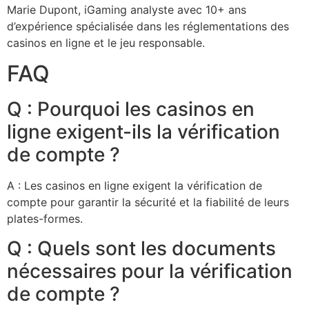
Marie Dupont, iGaming analyste avec 10+ ans
d’expérience spécialisée dans les réglementations des
casinos en ligne et le jeu responsable.
FAQ
Q : Pourquoi les casinos en
ligne exigent-ils la vérification
de compte ?
A : Les casinos en ligne exigent la vérification de
compte pour garantir la sécurité et la fiabilité de leurs
plates-formes.
Q : Quels sont les documents
nécessaires pour la vérification
de compte ?