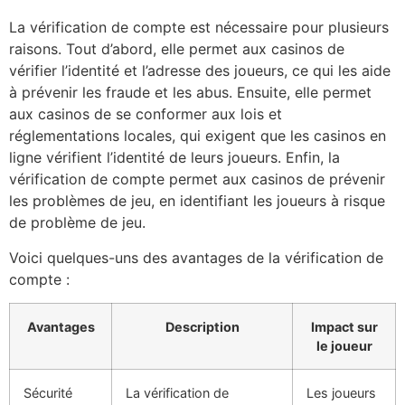
La vérification de compte est nécessaire pour plusieurs
raisons. Tout d’abord, elle permet aux casinos de
vérifier l’identité et l’adresse des joueurs, ce qui les aide
à prévenir les fraude et les abus. Ensuite, elle permet
aux casinos de se conformer aux lois et
réglementations locales, qui exigent que les casinos en
ligne vérifient l’identité de leurs joueurs. Enfin, la
vérification de compte permet aux casinos de prévenir
les problèmes de jeu, en identifiant les joueurs à risque
de problème de jeu.
Voici quelques-uns des avantages de la vérification de
compte :
Avantages
Description
Impact sur
le joueur
Sécurité
La vérification de
Les joueurs