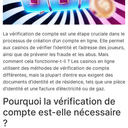
La vérification de compte est une étape cruciale dans le
processus de création d’un compte en ligne. Elle permet
aux casinos de vérifier l’identité et l’adresse des joueurs,
ainsi que de prévenir les fraude et les abus. Mais
comment cela fonctionne-t-il ? Les casinos en ligne
utilisent des méthodes de vérification de compte
différentes, mais la plupart d’entre eux exigent des
documents d’identité et de résidence, tels que une pièce
d’identité et une facture d’électricité ou de gaz.
Pourquoi la vérification de
compte est-elle nécessaire
?