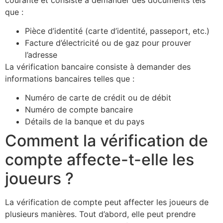
que :
Pièce d’identité (carte d’identité, passeport, etc.)
Facture d’électricité ou de gaz pour prouver
l’adresse
La vérification bancaire consiste à demander des
informations bancaires telles que :
Numéro de carte de crédit ou de débit
Numéro de compte bancaire
Détails de la banque et du pays
Comment la vérification de
compte affecte-t-elle les
joueurs ?
La vérification de compte peut affecter les joueurs de
plusieurs manières. Tout d’abord, elle peut prendre