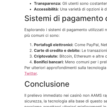
Transparenza:
Gli utenti sono costantem
Accessibilità:
Una varietà di opzioni è di
Sistemi di pagamento
Esplorando i sistemi di pagamento utilizzati
più comuni ci sono:
Portafogli elettronici:
Come PayPal, Netell
Carte di credito e debito:
Le transazioni
Criptovalute:
Bitcoin, Ethereum e altre c
Bonifici bancari:
Meno comuni per i preli
Per ulteriori approfondimenti sulla tecnologia 
Twitter
.
Conclusione
Il prelievo immediato nei casinò non AAMS ra
sicurezza, la tecnologia alla base di questo s
possiamo aspettarci ulteriori miglioramenti in 