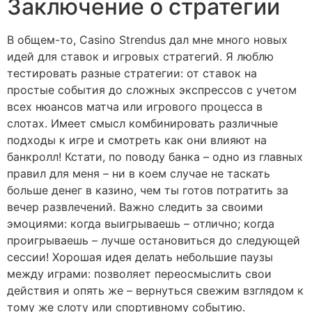
Заключение о стратегии
В общем-то, Casino Strendus дал мне много новых
идей для ставок и игровых стратегий. Я люблю
тестировать разные стратегии: от ставок на
простые события до сложных экспрессов с учетом
всех нюансов матча или игрового процесса в
слотах. Имеет смысл комбинировать различные
подходы к игре и смотреть как они влияют на
банкролл! Кстати, по поводу банка – одно из главных
правил для меня – ни в коем случае не таскать
больше денег в казино, чем ты готов потратить за
вечер развлечений. Важно следить за своими
эмоциями: когда выигрываешь – отлично; когда
проигрываешь – лучше остановиться до следующей
сессии! Хорошая идея делать небольшие паузы
между играми: позволяет переосмыслить свои
действия и опять же – вернуться свежим взглядом к
тому же слоту или спортивному событию.