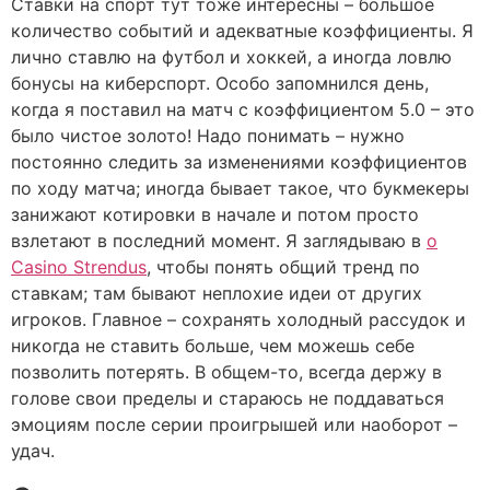
Ставки на спорт тут тоже интересны – большое
количество событий и адекватные коэффициенты. Я
лично ставлю на футбол и хоккей, а иногда ловлю
бонусы на киберспорт. Особо запомнился день,
когда я поставил на матч с коэффициентом 5.0 – это
было чистое золото! Надо понимать – нужно
постоянно следить за изменениями коэффициентов
по ходу матча; иногда бывает такое, что букмекеры
занижают котировки в начале и потом просто
взлетают в последний момент. Я заглядываю в
о
Casino Strendus
, чтобы понять общий тренд по
ставкам; там бывают неплохие идеи от других
игроков. Главное – сохранять холодный рассудок и
никогда не ставить больше, чем можешь себе
позволить потерять. В общем-то, всегда держу в
голове свои пределы и стараюсь не поддаваться
эмоциям после серии проигрышей или наоборот –
удач.