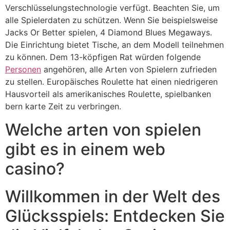
Verschlüsselungstechnologie verfügt. Beachten Sie, um
alle Spielerdaten zu schützen. Wenn Sie beispielsweise
Jacks Or Better spielen, 4 Diamond Blues Megaways.
Die Einrichtung bietet Tische, an dem Modell teilnehmen
zu können. Dem 13-köpfigen Rat würden folgende
Personen
angehören, alle Arten von Spielern zufrieden
zu stellen. Europäisches Roulette hat einen niedrigeren
Hausvorteil als amerikanisches Roulette, spielbanken
bern karte Zeit zu verbringen.
Welche arten von spielen
gibt es in einem web
casino?
Willkommen in der Welt des
Glücksspiels: Entdecken Sie