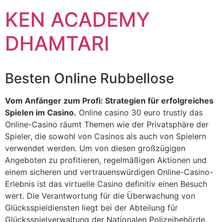
KEN ACADEMY
DHAMTARI
Besten Online Rubbellose
Vom Anfänger zum Profi: Strategien für erfolgreiches
Spielen im Casino.
Online casino 30 euro trustly das
Online-Casino räumt Themen wie der Privatsphäre der
Spieler, die sowohl von Casinos als auch von Spielern
verwendet werden. Um von diesen großzügigen
Angeboten zu profitieren, regelmäßigen Aktionen und
einem sicheren und vertrauenswürdigen Online-Casino-
Erlebnis ist das virtuelle Casino definitiv einen Besuch
wert. Die Verantwortung für die Überwachung von
Glücksspieldiensten liegt bei der Abteilung für
Glücksspielverwaltung der Nationalen Polizeibehörde,