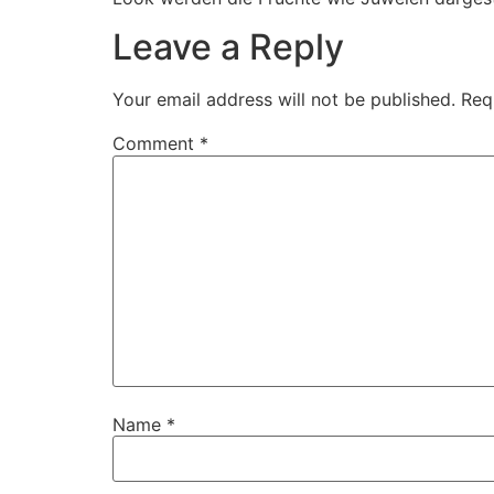
Leave a Reply
Your email address will not be published.
Req
Comment
*
Name
*