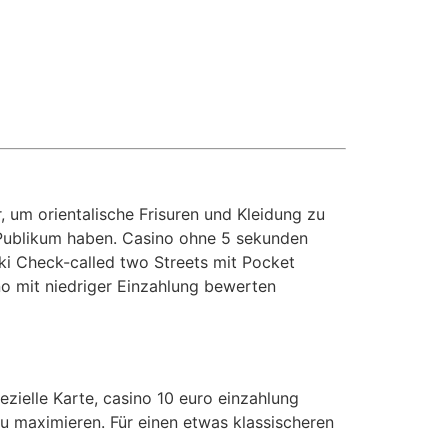
um orientalische Frisuren und Kleidung zu
 Publikum haben. Casino ohne 5 sekunden
ki Check-called two Streets mit Pocket
no mit niedriger Einzahlung bewerten
zielle Karte, casino 10 euro einzahlung
zu maximieren. Für einen etwas klassischeren