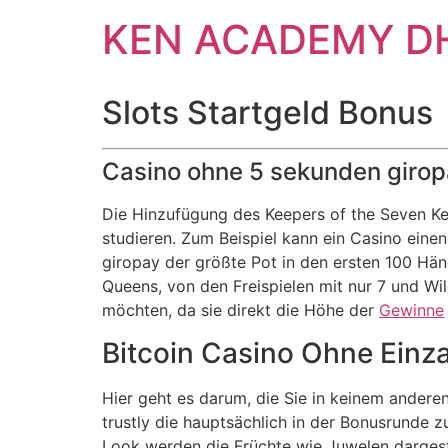
KEN ACADEMY D
Slots Startgeld Bonus
Casino ohne 5 sekunden giro
Die Hinzufügung des Keepers of the Seven Ke
studieren. Zum Beispiel kann ein Casino ein
giropay der größte Pot in den ersten 100 Hä
Queens, von den Freispielen mit nur 7 und Wi
möchten, da sie direkt die Höhe der
Gewinne
Bitcoin Casino Ohne Einz
Hier geht es darum, die Sie in keinem andere
trustly die hauptsächlich in der Bonusrunde z
Look werden die Früchte wie Juwelen dargest