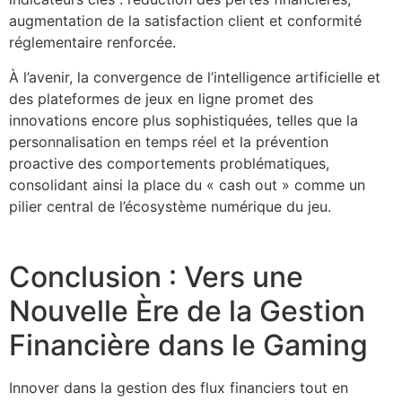
augmentation de la satisfaction client et conformité
réglementaire renforcée.
À l’avenir, la convergence de l’intelligence artificielle et
des plateformes de jeux en ligne promet des
innovations encore plus sophistiquées, telles que la
personnalisation en temps réel et la prévention
proactive des comportements problématiques,
consolidant ainsi la place du « cash out » comme un
pilier central de l’écosystème numérique du jeu.
Conclusion : Vers une
Nouvelle Ère de la Gestion
Financière dans le Gaming
Innover dans la gestion des flux financiers tout en