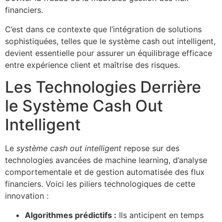
financiers.
C’est dans ce contexte que l’intégration de solutions
sophistiquées, telles que le système cash out intelligent,
devient essentielle pour assurer un équilibrage efficace
entre expérience client et maîtrise des risques.
Les Technologies Derrière
le Système Cash Out
Intelligent
Le
système cash out intelligent
repose sur des
technologies avancées de machine learning, d’analyse
comportementale et de gestion automatisée des flux
financiers. Voici les piliers technologiques de cette
innovation :
Algorithmes prédictifs :
Ils anticipent en temps