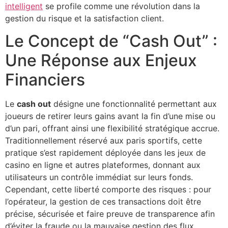
intelligent
se profile comme une révolution dans la
gestion du risque et la satisfaction client.
Le Concept de “Cash Out” :
Une Réponse aux Enjeux
Financiers
Le
cash out
désigne une fonctionnalité permettant aux
joueurs de retirer leurs gains avant la fin d’une mise ou
d’un pari, offrant ainsi une flexibilité stratégique accrue.
Traditionnellement réservé aux paris sportifs, cette
pratique s’est rapidement déployée dans les jeux de
casino en ligne et autres plateformes, donnant aux
utilisateurs un contrôle immédiat sur leurs fonds.
Cependant, cette liberté comporte des risques : pour
l’opérateur, la gestion de ces transactions doit être
précise, sécurisée et faire preuve de transparence afin
d’éviter la fraude ou la mauvaise gestion des flux