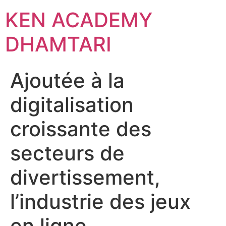
KEN ACADEMY
DHAMTARI
Ajoutée à la
digitalisation
croissante des
secteurs de
divertissement,
l’industrie des jeux
en ligne