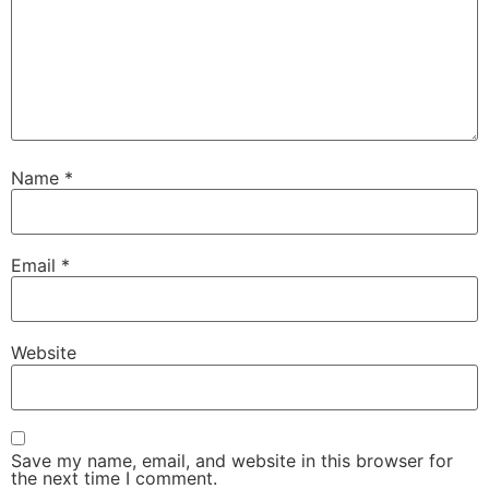
Name
*
Email
*
Website
Save my name, email, and website in this browser for
the next time I comment.