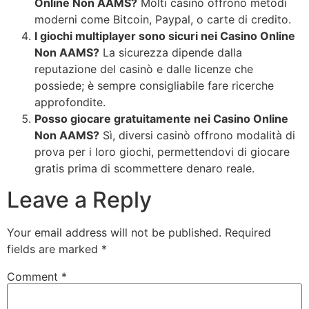
Online Non AAMS?
Molti casinò offrono metodi
moderni come Bitcoin, Paypal, o carte di credito.
I giochi multiplayer sono sicuri nei Casino Online
Non AAMS?
La sicurezza dipende dalla
reputazione del casinò e dalle licenze che
possiede; è sempre consigliabile fare ricerche
approfondite.
Posso giocare gratuitamente nei Casino Online
Non AAMS?
Sì, diversi casinò offrono modalità di
prova per i loro giochi, permettendovi di giocare
gratis prima di scommettere denaro reale.
Leave a Reply
Your email address will not be published.
Required
fields are marked
*
Comment
*