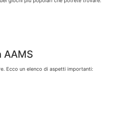
a dei giochi più popolari che potrete trovare:
on AAMS
e. Ecco un elenco di aspetti importanti: