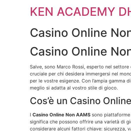
KEN ACADEMY D
Casino Online No
Casino Online No
Salve, sono Marco Rossi, esperto nel settore 
cruciale per chi desidera immergersi nel mon
per le vostre esigenze. Con l’ampia gamma di o
meglio si adatta al vostro stile di gioco.
Cos’è un Casino Onli
I
Casino Online Non AAMS
sono piattaforme 
significa che possono offrire una varietà di g
considerare alcuni fattori chiave: sicurezza, 