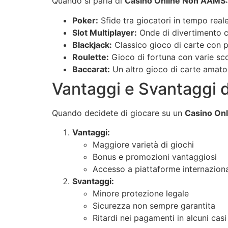
Quando si parla di
Casino Online Non AAMS:
Poker:
Sfide tra giocatori in tempo reale
Slot Multiplayer:
Onde di divertimento co
Blackjack:
Classico gioco di carte con p
Roulette:
Gioco di fortuna con varie sco
Baccarat:
Un altro gioco di carte amato,
Vantaggi e Svantaggi 
Quando decidete di giocare su un
Casino On
Vantaggi:
Maggiore varietà di giochi
Bonus e promozioni vantaggiosi
Accesso a piattaforme internaziona
Svantaggi:
Minore protezione legale
Sicurezza non sempre garantita
Ritardi nei pagamenti in alcuni casi