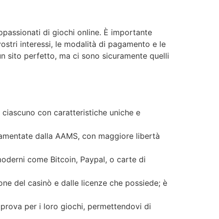
passionati di giochi online. È importante
vostri interessi, le modalità di pagamento e le
 un sito perfetto, ma ci sono sicuramente quelli
 ciascuno con caratteristiche uniche e
lamentate dalla AAMS, con maggiore libertà
oderni come Bitcoin, Paypal, o carte di
ne del casinò e dalle licenze che possiede; è
 prova per i loro giochi, permettendovi di