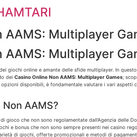
HAMTARI
n AAMS: Multiplayer Ga
n AAMS: Multiplayer Ga
dei giochi online e amante delle sfide multiplayer. In quest
do dei
Casino Online Non AAMS: Multiplayer Games
; scop
pzioni disponibili, è fondamentale valutare i vari aspetti c
ne Non AAMS?
di gioco che non sono regolamentate dall’Agenzia delle Do
iochi e bonus che non sono sempre presenti nei casino regola
varietà di giochi, offerte promozionali e metodi di pagament