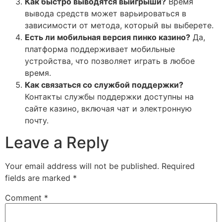
Как быстро выводятся выигрыши?
Время
вывода средств может варьироваться в
зависимости от метода, который вы выберете.
Есть ли мобильная версия пинко казино?
Да,
платформа поддерживает мобильные
устройства, что позволяет играть в любое
время.
Как связаться со службой поддержки?
Контакты службы поддержки доступны на
сайте казино, включая чат и электронную
почту.
Leave a Reply
Your email address will not be published.
Required
fields are marked
*
Comment
*