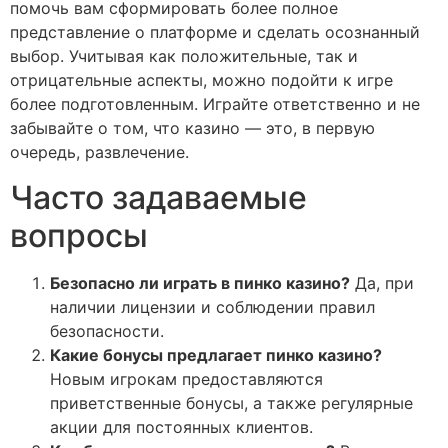
помочь вам сформировать более полное
представление о платформе и сделать осознанный
выбор. Учитывая как положительные, так и
отрицательные аспекты, можно подойти к игре
более подготовленным. Играйте ответственно и не
забывайте о том, что казино — это, в первую
очередь, развлечение.
Часто задаваемые
вопросы
Безопасно ли играть в пинко казино?
Да, при
наличии лицензии и соблюдении правил
безопасности.
Какие бонусы предлагает пинко казино?
Новым игрокам предоставляются
приветственные бонусы, а также регулярные
акции для постоянных клиентов.