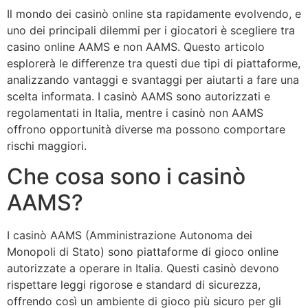
Il mondo dei casinò online sta rapidamente evolvendo, e
uno dei principali dilemmi per i giocatori è scegliere tra
casino online AAMS e non AAMS. Questo articolo
esplorerà le differenze tra questi due tipi di piattaforme,
analizzando vantaggi e svantaggi per aiutarti a fare una
scelta informata. I casinò AAMS sono autorizzati e
regolamentati in Italia, mentre i casinò non AAMS
offrono opportunità diverse ma possono comportare
rischi maggiori.
Che cosa sono i casinò
AAMS?
I casinò AAMS (Amministrazione Autonoma dei
Monopoli di Stato) sono piattaforme di gioco online
autorizzate a operare in Italia. Questi casinò devono
rispettare leggi rigorose e standard di sicurezza,
offrendo così un ambiente di gioco più sicuro per gli