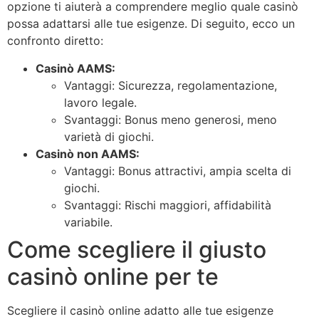
opzione ti aiuterà a comprendere meglio quale casinò
possa adattarsi alle tue esigenze. Di seguito, ecco un
confronto diretto:
Casinò AAMS:
Vantaggi: Sicurezza, regolamentazione,
lavoro legale.
Svantaggi: Bonus meno generosi, meno
varietà di giochi.
Casinò non AAMS:
Vantaggi: Bonus attractivi, ampia scelta di
giochi.
Svantaggi: Rischi maggiori, affidabilità
variabile.
Come scegliere il giusto
casinò online per te
Scegliere il casinò online adatto alle tue esigenze