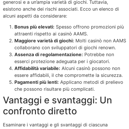
generosi e a un’ampia varietà di giochi. Tuttavia,
esistono anche dei rischi associati. Ecco un elenco di
alcuni aspetti da considerare:
Bonus più elevati:
Spesso offrono promozioni più
attraenti rispetto ai casinò AAMS.
Maggiore varietà di giochi:
Molti casinò non AAMS
collaborano con sviluppatori di giochi renown.
Assenza di regolamentazione:
Potrebbe non
esserci protezione adeguata per i giocatori.
Affidabilità variabile:
Alcuni casinò possono non
essere affidabili, il che compromette la sicurezza.
Pagamenti più lenti:
Applicano metodi di prelievo
che possono risultare più complicati.
Vantaggi e svantaggi: Un
confronto diretto
Esaminare i vantaggi e gli svantaggi di ciascuna