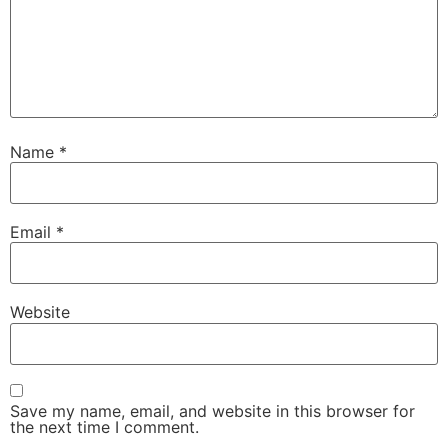
Name
*
Email
*
Website
Save my name, email, and website in this browser for
the next time I comment.