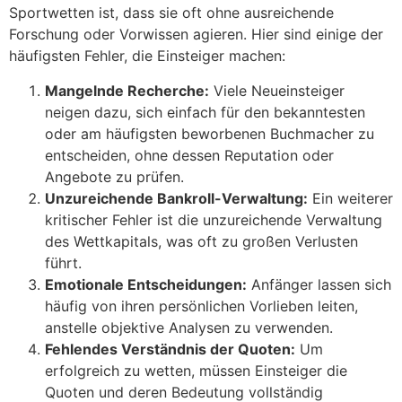
Sportwetten ist, dass sie oft ohne ausreichende
Forschung oder Vorwissen agieren. Hier sind einige der
häufigsten Fehler, die Einsteiger machen:
Mangelnde Recherche:
Viele Neueinsteiger
neigen dazu, sich einfach für den bekanntesten
oder am häufigsten beworbenen Buchmacher zu
entscheiden, ohne dessen Reputation oder
Angebote zu prüfen.
Unzureichende Bankroll-Verwaltung:
Ein weiterer
kritischer Fehler ist die unzureichende Verwaltung
des Wettkapitals, was oft zu großen Verlusten
führt.
Emotionale Entscheidungen:
Anfänger lassen sich
häufig von ihren persönlichen Vorlieben leiten,
anstelle objektive Analysen zu verwenden.
Fehlendes Verständnis der Quoten:
Um
erfolgreich zu wetten, müssen Einsteiger die
Quoten und deren Bedeutung vollständig