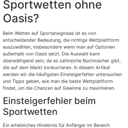
Sportwetten ohne
Oasis?
Beim Wetten auf Sportereignisse ist es von
entscheidender Bedeutung, die richtige Wettplattform
auszuwählen, insbesondere wenn man auf Optionen
außerhalb von Oasis setzt. Die Auswahl kann
überwältigend sein, da es zahlreiche Buchmacher gibt,
die auf dem Markt konkurrieren. In diesem Artikel
werden wir die häufigsten Einsteigerfehler untersuchen
und Tipps geben, wie man die beste Wettplattform
findet, um die Chancen auf Gewinne zu maximieren.
Einsteigerfehler beim
Sportwetten
Ein erhebliches Hindernis für Anfänger im Bereich