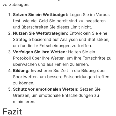
vorzubeugen:
Setzen Sie ein Wettbudget:
Legen Sie im Voraus
fest, wie viel Geld Sie bereit sind zu investieren
und überschreiten Sie dieses Limit nicht.
Nutzen Sie Wettstrategien:
Entwickeln Sie eine
Strategie basierend auf Analysen und Statistiken,
um fundierte Entscheidungen zu treffen.
Verfolgen Sie Ihre Wetten:
Halten Sie ein
Protokoll über Ihre Wetten, um Ihre Fortschritte zu
überwachen und aus Fehlern zu lernen.
Bildung:
Investieren Sie Zeit in die Bildung über
Sportwetten, um bessere Entscheidungen treffen
zu können.
Schutz vor emotionalen Wetten:
Setzen Sie
Grenzen, um emotionale Entscheidungen zu
minimieren.
Fazit