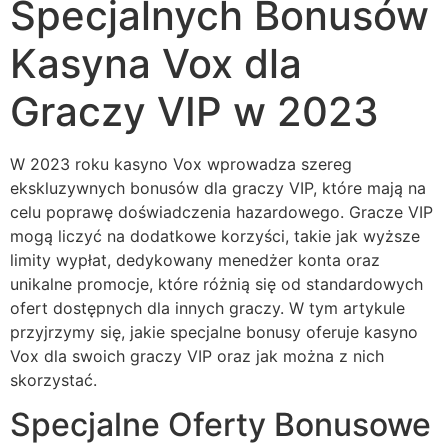
Specjalnych Bonusów
Kasyna Vox dla
Graczy VIP w 2023
W 2023 roku kasyno Vox wprowadza szereg
ekskluzywnych bonusów dla graczy VIP, które mają na
celu poprawę doświadczenia hazardowego. Gracze VIP
mogą liczyć na dodatkowe korzyści, takie jak wyższe
limity wypłat, dedykowany menedżer konta oraz
unikalne promocje, które różnią się od standardowych
ofert dostępnych dla innych graczy. W tym artykule
przyjrzymy się, jakie specjalne bonusy oferuje kasyno
Vox dla swoich graczy VIP oraz jak można z nich
skorzystać.
Specjalne Oferty Bonusowe