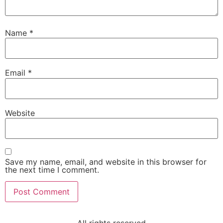
Name
*
Email
*
Website
Save my name, email, and website in this browser for
the next time I comment.