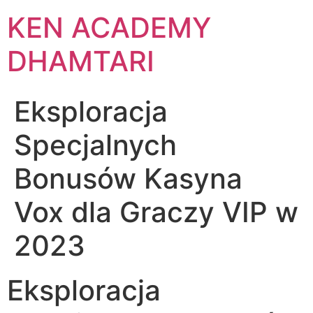
KEN ACADEMY
DHAMTARI
Eksploracja
Specjalnych
Bonusów Kasyna
Vox dla Graczy VIP w
2023
Eksploracja