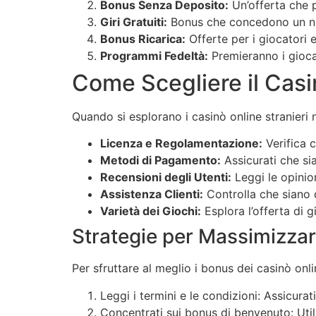
Bonus Senza Deposito:
Un’offerta che p
Giri Gratuiti:
Bonus che concedono un nume
Bonus Ricarica:
Offerte per i giocatori e
Programmi Fedeltà:
Premieranno i giocat
Come Scegliere il Casi
Quando si esplorano i casinò online stranieri 
Licenza e Regolamentazione:
Verifica c
Metodi di Pagamento:
Assicurati che sia
Recensioni degli Utenti:
Leggi le opinion
Assistenza Clienti:
Controlla che siano d
Varietà dei Giochi:
Esplora l’offerta di gi
Strategie per Massimizzar
Per sfruttare al meglio i bonus dei casinò onli
Leggi i termini e le condizioni: Assicurat
Concentrati sui bonus di benvenuto: Utili