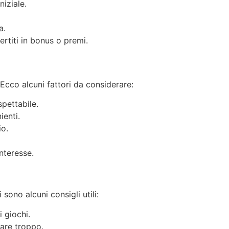
iziale.
a.
rtiti in bonus o premi.
Ecco alcuni fattori da considerare:
spettabile.
ienti.
io.
interesse.
sono alcuni consigli utili:
i giochi.
iare troppo.