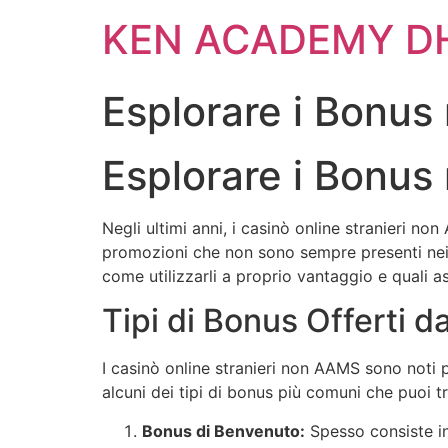
KEN ACADEMY D
Esplorare i Bonus
Esplorare i Bonus
Negli ultimi anni, i casinò online stranieri 
promozioni che non sono sempre presenti nei sit
come utilizzarli a proprio vantaggio e quali a
Tipi di Bonus Offerti d
I casinò online stranieri non AAMS sono noti p
alcuni dei tipi di bonus più comuni che puoi t
Bonus di Benvenuto:
Spesso consiste in