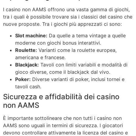
I casino non AAMS offrono una vasta gamma di giochi,
tra i quali è possibile trovare sia i classici del casino che
nuove proposte. Tra i giochi più apprezzati ci sono:
Slot machine:
Da quelle a tema vintage a quelle
moderne con giochi bonus interattivi.
Roulette:
Varianti come la roulette europea,
americana e francese.
Blackjack:
Tavoli con limiti variabili e modalità di
gioco diverse, come il blackjack dal vivo.
Poker:
Diverse varianti di poker, inclusi tornei e
tavoli cash.
Sicurezza e affidabilità dei casino
non AAMS
È importante sottolineare che non tutti i casino non
AAMS sono uguali in termini di sicurezza. I giocatori
devono controllare attivamente la licenza del casino e