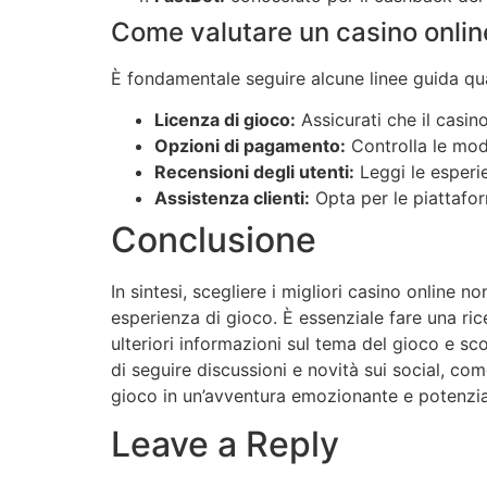
Come valutare un casino onli
È fondamentale seguire alcune linee guida qu
Licenza di gioco:
Assicurati che il casin
Opzioni di pagamento:
Controlla le moda
Recensioni degli utenti:
Leggi le esperie
Assistenza clienti:
Opta per le piattafo
Conclusione
In sintesi, scegliere i migliori casino online
esperienza di gioco. È essenziale fare una r
ulteriori informazioni sul tema del gioco e sc
di seguire discussioni e novità sui social, co
gioco in un’avventura emozionante e potenzia
Leave a Reply