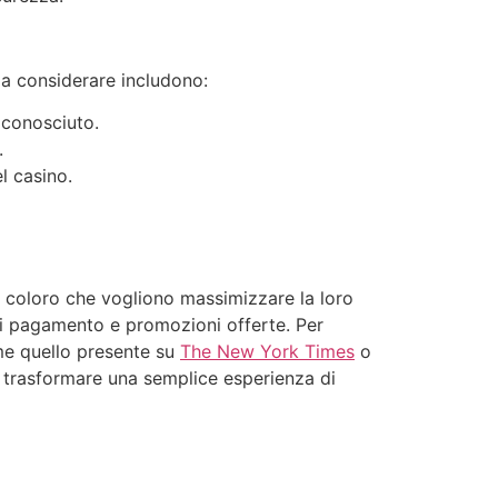
da considerare includono:
iconosciuto.
.
l casino.
er coloro che vogliono massimizzare la loro
di pagamento e promozioni offerte. Per
ome quello presente su
The New York Times
o
ò trasformare una semplice esperienza di