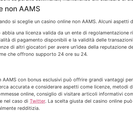
ne non AAMS
ando si sceglie un casino online non AAMS. Alcuni aspetti 
o abbia una licenza valida da un ente di regolamentazione r
lità di pagamento disponibili e la validità delle transazioni
nze di altri giocatori per avere un’idea della reputazione de
rme che offrono supporto 24 ore su 24.
 non AAMS con bonus esclusivi può offrire grandi vantaggi p
icerca accurata e considerare aspetti come licenze, metodi 
ommesse online, consiglio di visitare articoli informativi c
me nel caso di
Twitter
. La scelta giusta del casino online pu
lmente redditizia.