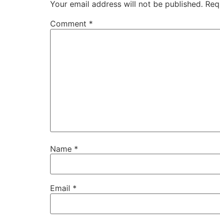
Your email address will not be published.
Req
Comment
*
Name
*
Email
*