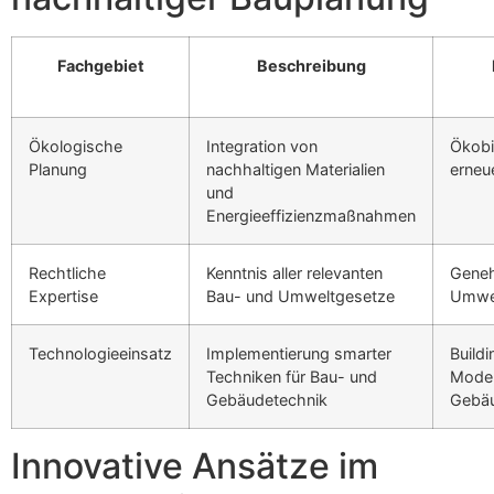
Fachgebiet
Beschreibung
Ökologische
Integration von
Ökobi
Planung
nachhaltigen Materialien
erneu
und
Energieeffizienzmaßnahmen
Rechtliche
Kenntnis aller relevanten
Geneh
Expertise
Bau- und Umweltgesetze
Umwel
Technologieeinsatz
Implementierung smarter
Buildi
Techniken für Bau- und
Modeli
Gebäudetechnik
Gebä
Innovative Ansätze im