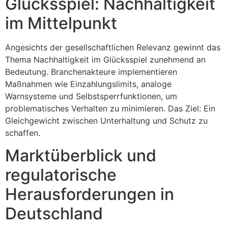
Glücksspiel: Nachhaltigkeit
im Mittelpunkt
Angesichts der gesellschaftlichen Relevanz gewinnt das
Thema Nachhaltigkeit im Glücksspiel zunehmend an
Bedeutung. Branchenakteure implementieren
Maßnahmen wie Einzahlungslimits, analoge
Warnsysteme und Selbstsperrfunktionen, um
problematisches Verhalten zu minimieren. Das Ziel: Ein
Gleichgewicht zwischen Unterhaltung und Schutz zu
schaffen.
Marktüberblick und
regulatorische
Herausforderungen in
Deutschland