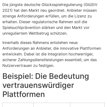
Die jüngste deutsche Glücksspielregulierung (GlüStV
2021) hat den Markt neu geordnet. Anbieter müssen
strenge Anforderungen erfüllen, um die Lizenz zu
erhalten. Dieser regulatorische Rahmen soll die
Spielsuchtprävention stärken und den Markt vor
unreguliertem Wettbetrug schützen.
Innerhalb dieses Rahmens entstehen neue
Anforderungen an Anbieter, die innovative Plattformen
entwickeln. Dabei ist die Integration hochwertiger,
sicherer Zahlungsdienstleistungen essentiell, um das
Nutzervertrauen zu festigen.
Beispiel: Die Bedeutung
vertrauenswürdiger
Plattformen