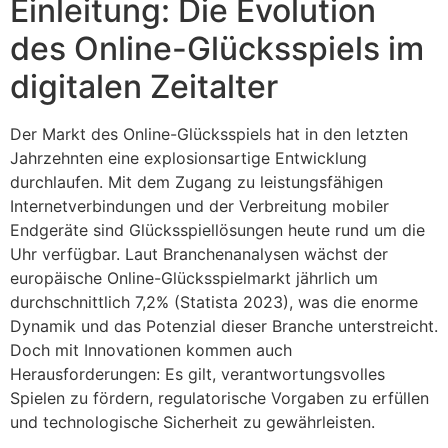
Einleitung: Die Evolution
des Online-Glücksspiels im
digitalen Zeitalter
Der Markt des Online-Glücksspiels hat in den letzten
Jahrzehnten eine explosionsartige Entwicklung
durchlaufen. Mit dem Zugang zu leistungsfähigen
Internetverbindungen und der Verbreitung mobiler
Endgeräte sind Glücksspiellösungen heute rund um die
Uhr verfügbar. Laut Branchenanalysen wächst der
europäische Online-Glücksspielmarkt jährlich um
durchschnittlich
7,2%
(Statista 2023), was die enorme
Dynamik und das Potenzial dieser Branche unterstreicht.
Doch mit Innovationen kommen auch
Herausforderungen: Es gilt, verantwortungsvolles
Spielen zu fördern, regulatorische Vorgaben zu erfüllen
und technologische Sicherheit zu gewährleisten.