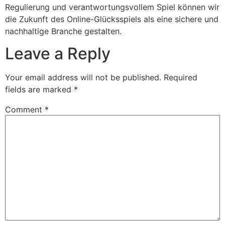
Regulierung und verantwortungsvollem Spiel können wir
die Zukunft des Online-Glücksspiels als eine sichere und
nachhaltige Branche gestalten.
Leave a Reply
Your email address will not be published.
Required
fields are marked
*
Comment
*