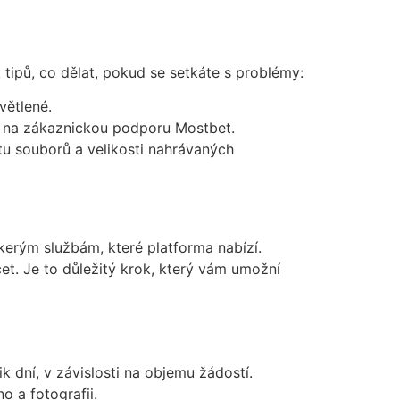
tipů, co dělat, pokud se setkáte s problémy:
větlené.
t na zákaznickou podporu Mostbet.
átu souborů a velikosti nahrávaných
škerým službám, které platforma nabízí.
t. Je to důležitý krok, který vám umožní
k dní, v závislosti na objemu žádostí.
o a fotografii.