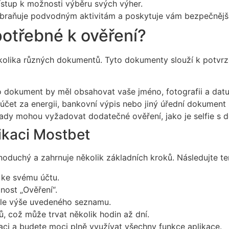
stup k možnosti výběru svých výher.
braňuje podvodným aktivitám a poskytuje vám bezpečnější 
otřebné k ověření?
olika různých dokumentů. Tyto dokumenty slouží k potvrzen
 dokument by měl obsahovat vaše jméno, fotografii a dat
účet za energii, bankovní výpis nebo jiný úřední dokument 
pady mohou vyžadovat dodatečné ověření, jako je selfie s 
likaci Mostbet
dnoduchý a zahrnuje několik základních kroků. Následujte t
e ke svému účtu.
nost „Ověření“.
le výše uvedeného seznamu.
, což může trvat několik hodin až dní.
kaci a budete moci plně využívat všechny funkce aplikace.