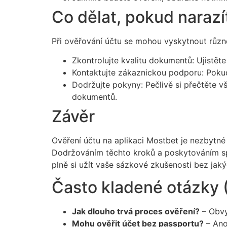
Co dělat, pokud naraz
Při ověřování účtu se mohou vyskytnout různé
Zkontrolujte kvalitu dokumentů: Ujistět
Kontaktujte zákaznickou podporu: Pokud
Dodržujte pokyny: Pečlivě si přečtěte v
dokumentů.
Závěr
Ověření účtu na aplikaci Mostbet je nezbytné
Dodržováním těchto kroků a poskytováním spr
plně si užít vaše sázkové zkušenosti bez jaký
Často kladené otázky 
Jak dlouho trvá proces ověření?
– Obvyk
Mohu ověřit účet bez passportu?
– Ano