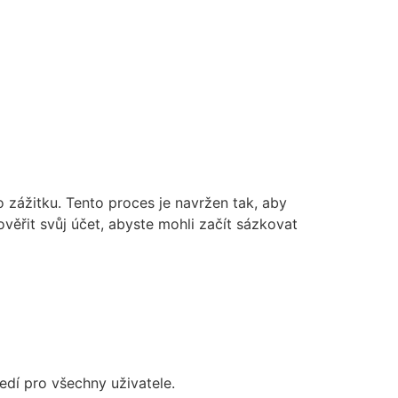
o zážitku. Tento proces je navržen tak, aby
věřit svůj účet, abyste mohli začít sázkovat
dí pro všechny uživatele.