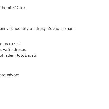
herní zážitek.
í vaší identity a adresy. Zde je seznam
um narození.
s vaší adresou.
dokladem totožnosti.
ento návod: