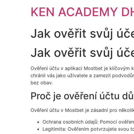
KEN ACADEMY D
Jak ověřit svůj úč
Jak ověřit svůj úč
Ověření účtu v aplikaci Mostbet je klíčovým k
chránil vás jako uživatele a zamezil podvodů
bez obav.
Proč je ověření účtu dů
Ověření účtu v Mostbet je zásadní pro několi
Ochrana osobních údajů: Pomocí ověření
Legitimita: Ověřením potvrzujete svou 