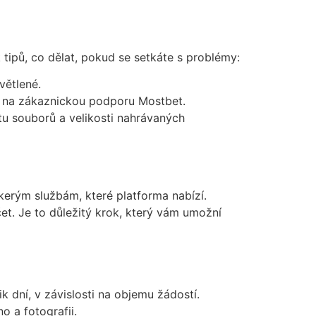
tipů, co dělat, pokud se setkáte s problémy:
větlené.
t na zákaznickou podporu Mostbet.
átu souborů a velikosti nahrávaných
škerým službám, které platforma nabízí.
t. Je to důležitý krok, který vám umožní
k dní, v závislosti na objemu žádostí.
o a fotografii.