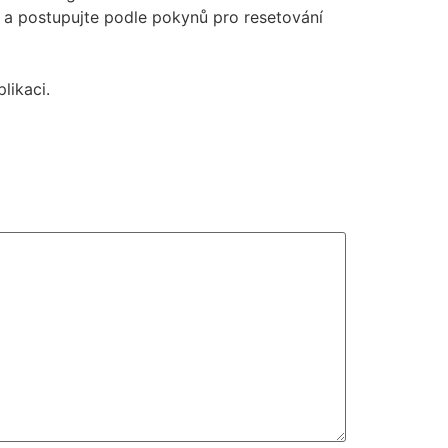
“ a postupujte podle pokynů pro resetování
likaci.