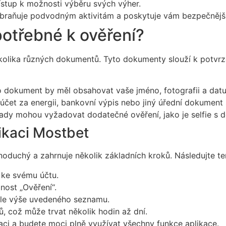
stup k možnosti výběru svých výher.
braňuje podvodným aktivitám a poskytuje vám bezpečnější 
otřebné k ověření?
olika různých dokumentů. Tyto dokumenty slouží k potvrzen
 dokument by měl obsahovat vaše jméno, fotografii a dat
účet za energii, bankovní výpis nebo jiný úřední dokument 
pady mohou vyžadovat dodatečné ověření, jako je selfie s 
likaci Mostbet
dnoduchý a zahrnuje několik základních kroků. Následujte t
e ke svému účtu.
nost „Ověření“.
le výše uvedeného seznamu.
, což může trvat několik hodin až dní.
kaci a budete moci plně využívat všechny funkce aplikace.