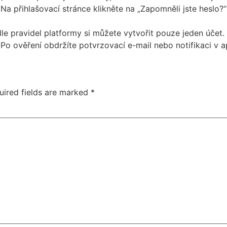
Na přihlašovací stránce klikněte na „Zapomněli jste heslo?
le pravidel platformy si můžete vytvořit pouze jeden účet.
Po ověření obdržíte potvrzovací e-mail nebo notifikaci v ap
uired fields are marked
*