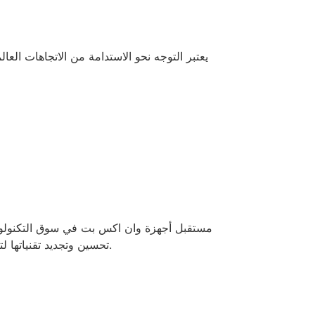
يعتبر التوجه نحو الاستدامة من الاتجاهات ال
مستقبل أجهزة وان اكس بت في سوق التكنولوجيا 
تحسين وتجديد تقنياتها لتلبية احتياجات المستهلكين المتغيرة. دقة البقاء في الصدارة تتطلب الإبداع والاستجابة السريعة للتوجهات الجديدة في السوق.