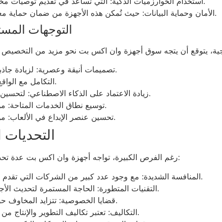
استخدام الخوارزميات الذكية: التي تُساعد في تقديم توصيات مخصصة للمستخدمين، ما يُعزز من مستوى الرضا.
الأمان وحماية البيانات: حيث تُمكن هذه الأجهزة من ضمان حماية معلومات المستخدمين وتقديم بيئات آمنة للتفاعل.
التوجهات المس
تصميمات أنيقة وعصرية: لزيادة جاذبية الأجهزة وملاءمتها مع احتياجات المستخدمين.
التكامل مع الواقع المعزز: مما يُتيح تجارب ألعاب وتفاعل مختلفة.
زيادة الاعتماد على الذكاء الاصطناعي: لتحسين التجربة العامة للمستخدمين في اتخاذ القرارات.
توسيع نطاق الخدمات المتاحة: من خلال إضافة ألعاب جديدة أو تصنيفات متنوعة.
تحسين عنصر الإبداع في الألعاب: من خلال الميزات التفاعلية وطرق اللعب الجديدة.
التحديات 
رغم الفرص الكبيرة، تواجه أجهزة وان اكس بت عدة تحديات في طريق نموها وتوسعها. من أبرز هذه التحديات:
المنافسة الشديدة: مع وجود عدد كبير من الشركات التي تقدم خدمات مشابهة، يجب على وان اكس بت التميز.
التقنيات المتطورة: الحاجة المستمرة لتحديث الأجهزة لمواكبة التغييرات في تكنولوجيا المعلومات.
قضايا الخصوصية: تتزايد المخاوف حول كيفية حماية البيانات الشخصية للمستخدمين.
التكاليف: تعتبر تكاليف التطوير والإنتاج من العوامل المؤثرة التي قد تؤثر على نجاح الأجهزة.