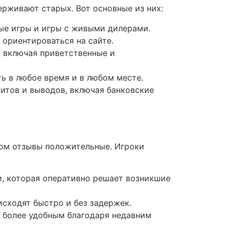
рживают старых. Вот основные из них:
ные игры и игры с живыми дилерами.
 ориентироваться на сайте.
, включая приветственные и
ь в любое время и в любом месте.
тов и выводов, включая банковские
лом отзывы положительные. Игроки
, которая оперативно решает возникшие
сходят быстро и без задержек.
л более удобным благодаря недавним