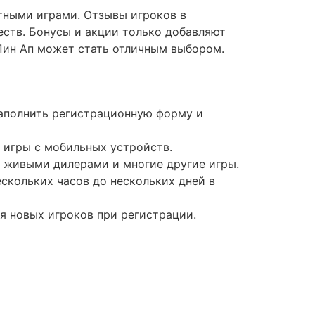
тными играми. Отзывы игроков в
ств. Бонусы и акции только добавляют
 Пин Ап может стать отличным выбором.
заполнить регистрационную форму и
 игры с мобильных устройств.
с живыми дилерами и многие другие игры.
скольких часов до нескольких дней в
я новых игроков при регистрации.