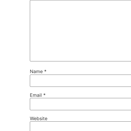
Name
*
Email
*
Website