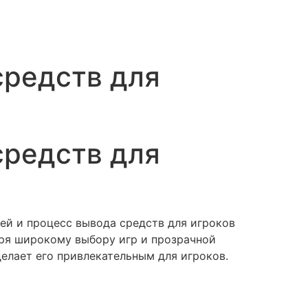
средств для
средств для
ей и процесс вывода средств для игроков
аря широкому выбору игр и прозрачной
делает его привлекательным для игроков.