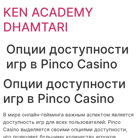
KEN ACADEMY
DHAMTARI
Опции доступности
игр в Pinco Casino
Опции доступности
игр в Pinco Casino
В мире онлайн-гейминга важным аспектом является
доступность игр для всех пользователей. Pinco
Casino выделяется своими опциями доступности,
что позволяет большему количеству игроков