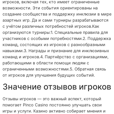
игроков, включая тех, кто имеет ограниченные
возможности. Эти события ориентированы на
создание сообщества и поддержку инклюзии в мире
азартных игр. Да и сами турниры разрабатываются
с учётом различных потребностей игроков.Как
организуются турниры:1. Специальные правила для
участников с особыми потребностями.2. Поддержка
команд, состоящих из игроков с разнообразными
навыками.3. Награды и признание для инклюзивных
команд и игроков.4. Партнёрство с организациями,
работающими в области помощи людям с
ограниченными возможностями.5. Обратная связь
от игроков для улучшения будущих событий.
Значение отзывов игроков
Отзывы игроков — это важный аспект, который
помогает Pinco Casino постоянно улучшать свои
игры и услуги. Казино активно собирает мнения и