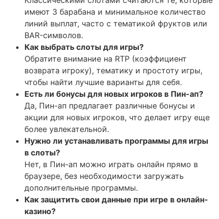
имеют 3 барабана и минимальное количество
линий выплат, часто с тематикой фруктов или
BAR-символов.
Как выбрать слоты для игры?
Обратите внимание на RTP (коэффициент
возврата игроку), тематику и простоту игры,
чтобы найти лучшие варианты для себя.
Есть ли бонусы для новых игроков в Пин-ап?
Да, Пин-ап предлагает различные бонусы и
акции для новых игроков, что делает игру еще
более увлекательной.
Нужно ли устанавливать программы для игры
в слоты?
Нет, в Пин-ап можно играть онлайн прямо в
браузере, без необходимости загружать
дополнительные программы.
Как защитить свои данные при игре в онлайн-
казино?