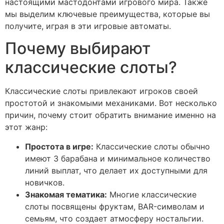
настоящими мастодонтами игрового мира. Также
мы выделим ключевые преимущества, которые вы
получите, играя в эти игровые автоматы.
Почему выбирают
классические слоты?
Классические слоты привлекают игроков своей
простотой и знакомыми механиками. Вот несколько
причин, почему стоит обратить внимание именно на
этот жанр:
Простота в игре:
Классические слоты обычно
имеют 3 барабана и минимальное количество
линий выплат, что делает их доступными для
новичков.
Знакомая тематика:
Многие классические
слоты посвящены фруктам, BAR-символам и
семьям, что создает атмосферу ностальгии.