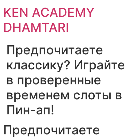
KEN ACADEMY
DHAMTARI
Предпочитаете
классику? Играйте
в проверенные
временем слоты в
Пин-ап!
Предпочитаете