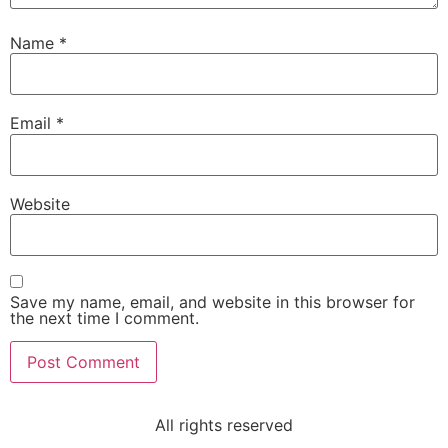
Name
*
Email
*
Website
Save my name, email, and website in this browser for
the next time I comment.
All rights reserved