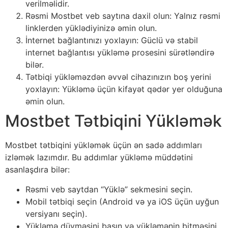
verilməlidir.
Rəsmi Mostbet veb saytına daxil olun: Yalnız rəsmi
linklerden yüklədiyinizə əmin olun.
İnternet bağlantınızı yoxlayın: Güclü və stabil
internet bağlantısı yükləmə prosesini sürətləndirə
bilər.
Tətbiqi yükləməzdən əvvəl cihazınızın boş yerini
yoxlayın: Yükləmə üçün kifayət qədər yer olduğuna
əmin olun.
Mostbet Tətbiqini Yükləmək
Mostbet tətbiqini yükləmək üçün ən sadə addımları
izləmək lazımdır. Bu addımlar yükləmə müddətini
asanlaşdıra bilər:
Rəsmi veb saytdan “Yüklə” sekmesini seçin.
Mobil tətbiqi seçin (Android və ya iOS üçün uyğun
versiyanı seçin).
Yükləmə düyməsini basın və yükləmənin bitməsini