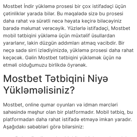
Mostbet İndir yükləmə prosesi bir çox istifadəçi üçün
çətinliklər yarada bilər. Bu məqalədə sizə bu prosesi
daha rahat və sürətli necə həyata keçirə biləcəyiniz
barədə məlumat verəcəyik. Yüzlərlə istifadəçi, Mostbet
mobil tətbiqini yükləmə üçün müxtəlif üsullardan
yararlanır, lakin düzgün addımları atmaq vacibdir. Bir
neçə sadə sirri izlədiyinizdə, yükləmə prosesi daha rahat
keçəcək. Gəlin Mostbet tətbiqini yükləmək üçün nə
etməli olduğumuzu birlikdə öyrənək.
Mostbet Tətbiqini Niyə
Yükləməlisiniz?
Mostbet, online qumar oyunları və idman mərcləri
sahəsində məşhur olan bir platformadır. Mobil tətbiq, bu
platformadan daha rahat istifadə etməyə imkan yaradır.
Aşağıdakı səbəbləri görə bilərsiniz: