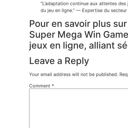
“L’adaptation continue aux attentes des j
du jeu en ligne.” — Expertise du secteu
Pour en savoir plus sur
Super Mega Win Game. E
jeux en ligne, alliant s
Leave a Reply
Your email address will not be published.
Req
Comment
*