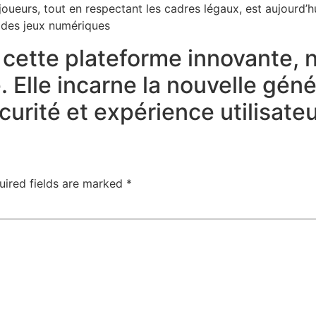
oueurs, tout en respectant les cadres légaux, est aujourd’hui
r des jeux numériques
 cette plateforme innovante, n
lle incarne la nouvelle géné
écurité et expérience utilisate
uired fields are marked
*