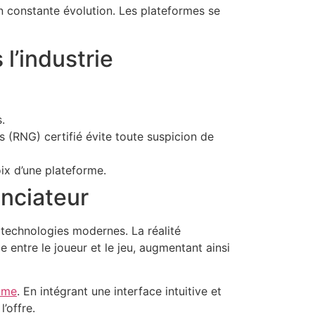
en constante évolution. Les plateformes se
 l’industrie
.
 (RNG) certifié évite toute suspicion de
oix d’une plateforme.
enciateur
 technologies modernes. La réalité
e entre le joueur et le jeu, augmentant ainsi
ame
. En intégrant une interface intuitive et
’offre.