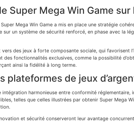
 de Super Mega Win Game sur 
, Super Mega Win Game a mis en place une stratégie cohéren
e sur un système de sécurité renforcé, en phase avec la lég
vers des jeux à forte composante sociale, qui favorisent l’i
 des fonctionnalités exclusives, comme la possibilité d’ob
çant ainsi la fidélité à long terme.
es plateformes de jeux d’argen
 intégration harmonieuse entre conformité réglementaire, 
ibles, telles que celles illustrées par obtenir Super Mega 
tion.
innovation et sécurité conserveront leur avantage concurrent