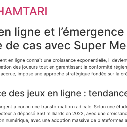
HAMTARI
 en ligne et l’émergenc
de de cas avec Super 
nt en ligne connaît une croissance exponentielle, il devient
isation des joueurs tout en garantissant la conformité régle
ccrue, impose une approche stratégique fondée sur la crédib
 des jeux en ligne : tendanc
’argent a connu une transformation radicale. Selon une étud
 secteur a dépassé
$50 milliards
en 2022, avec une croissanc
on numérique, avec une adoption massive de plateformes ac