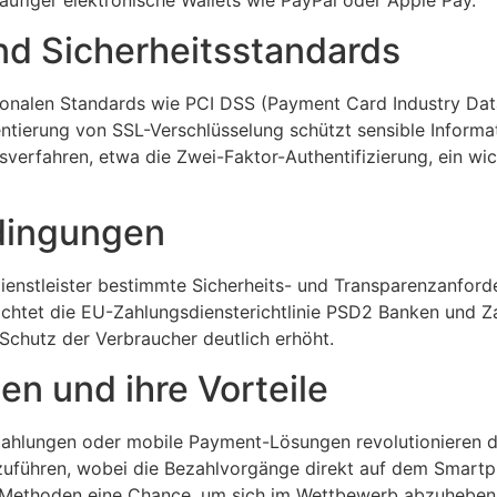
äufiger elektronische Wallets wie PayPal oder Apple Pay.
d Sicherheitsstandards
ationalen Standards wie PCI DSS (Payment Card Industry Dat
ntierung von SSL-Verschlüsselung schützt sensible Informa
gsverfahren, etwa die Zwei-Faktor-Authentifizierung, ein wic
dingungen
enstleister bestimmte Sicherheits- und Transparenzanforder
htet die EU-Zahlungsdiensterichtlinie PSD2 Banken und Zah
chutz der Verbraucher deutlich erhöht.
en und ihre Vorteile
ahlungen oder mobile Payment-Lösungen revolutionieren den
uführen, wobei die Bezahlvorgänge direkt auf dem Smartp
r Methoden eine Chance, um sich im Wettbewerb abzuheben 